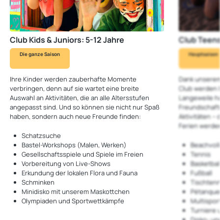
Club Kids & Juniors: 5-12 Jahre
Club Teens
Die ganze Saison
Hauptsaison
Ihre Kinder werden zauberhafte Momente
Dank unserem 
verbringen, denn auf sie wartet eine breite
Club werden I
Auswahl an Aktivitäten, die an alle Altersstufen
Langeweile 
angepasst sind. Und so können sie nicht nur Spaß
Freundschaft
haben, sondern auch neue Freunde finden:
Aktivitäten –
Ferien werde
Schatzsuche
Bastel-Workshops (Malen, Werken)
Beachvoll
Gesellschaftsspiele und Spiele im Freien
Tennis
Vorbereitung von Live-Shows
Basketbal
Erkundung der lokalen Flora und Fauna
Fußball
Schminken
Tischtenn
Minidisko mit unserem Maskottchen
Pétanque
Olympiaden und Sportwettkämpfe
Multispor
Turniere 
Disko- un