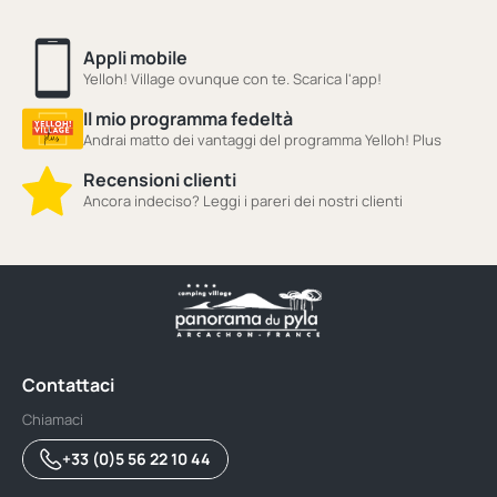
Appli mobile
Yelloh! Village ovunque con te. Scarica l'app!
Il mio programma fedeltà
Andrai matto dei vantaggi del programma Yelloh! Plus
Recensioni clienti
Ancora indeciso? Leggi i pareri dei nostri clienti
Contattaci
Chiamaci
+33 (0)5 56 22 10 44