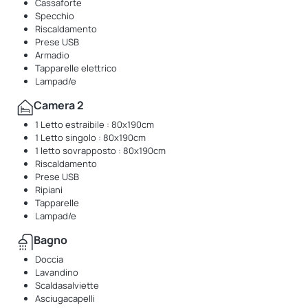
Cassaforte
Specchio
Riscaldamento
Prese USB
Armadio
Tapparelle elettrico
Lampad/e
Camera 2
1 Letto estraibile : 80x190cm
1 Letto singolo : 80x190cm
1 letto sovrapposto : 80x190cm
Riscaldamento
Prese USB
Ripiani
Tapparelle
Lampad/e
Bagno
Doccia
Lavandino
Scaldasalviette
Asciugacapelli