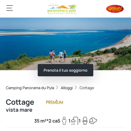
Prenota il tuo soggiorno
Camping Panorama du Pyla
Alloggi
Cottage
Cottage
vista mare
35 m²*
2 ca
5
1
1