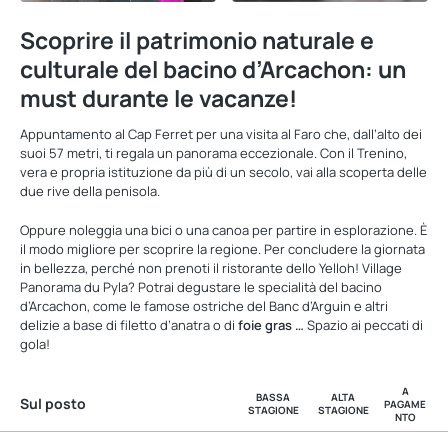
Scoprire il patrimonio naturale e
culturale del bacino d’Arcachon: un
must durante le vacanze!
Appuntamento al Cap Ferret per una visita al Faro che, dall’alto dei
suoi 57 metri, ti regala un panorama eccezionale. Con il Trenino,
vera e propria istituzione da più di un secolo, vai alla scoperta delle
due rive della penisola.
Oppure noleggia una bici o una canoa per partire in esplorazione. È
il modo migliore per scoprire la regione. Per concludere la giornata
in bellezza, perché non prenoti il ristorante dello Yelloh! Village
Panorama du Pyla? Potrai degustare le specialità del bacino
d’Arcachon, come le famose ostriche del Banc d’Arguin e altri
delizie a base di filetto d’anatra o di
foie gras …
Spazio ai peccati di
gola!
A
BASSA
ALTA
Sul posto
PAGAME
STAGIONE
STAGIONE
NTO