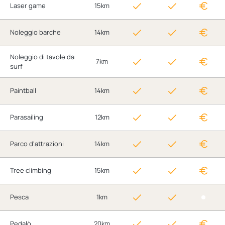
Laser game
15km
Noleggio barche
14km
Noleggio di tavole da
7km
surf
Paintball
14km
Parasailing
12km
Parco d'attrazioni
14km
Tree climbing
15km
Pesca
1km
Pedalò
20km