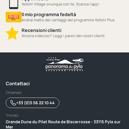
Yelloh! Village ovunque con te. Scarica l'app!
Il mio programma fedeltà
Andrai matto dei vantaggi del programma Yelloh! Plus
Recensioni clienti
Ancora indeciso? Leggi i pareri dei nostri clienti
Contattaci
Chiamaci
+33 (0)5 56 22 10 44
Trovaci
Grande Dune du Pilat Route de Biscarrosse - 33115 Pyla sur
Mer