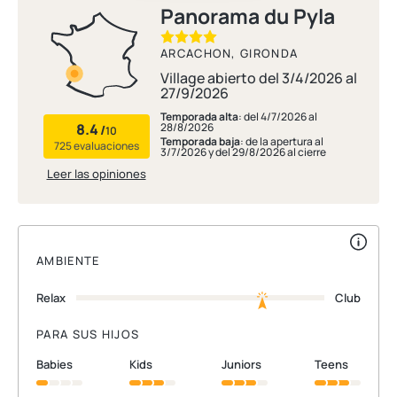
Panorama du Pyla
ARCACHON, GIRONDA
Village abierto del 3/4/2026 al
27/9/2026
Temporada alta
: del 4/7/2026 al
8.4
28/8/2026
/
10
Temporada baja
: de la apertura al
725 evaluaciones
3/7/2026 y del 29/8/2026 al cierre
Leer las opiniones
AMBIENTE
Relax
Club
PARA SUS HIJOS
babies
kids
juniors
teens