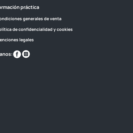
ormación práctica
ondiciones generales de venta
olítica de confidencialidad y cookies
enciones legales
Encuéntranos
Encuéntranos
anos:
en
en