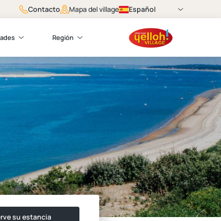
Contacto
Español
Mapa del village
dades
Región
rve su estancia