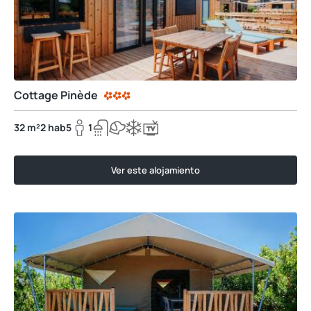
Cottage Pinède
32 m²
2 hab
5
1
Ver este alojamiento