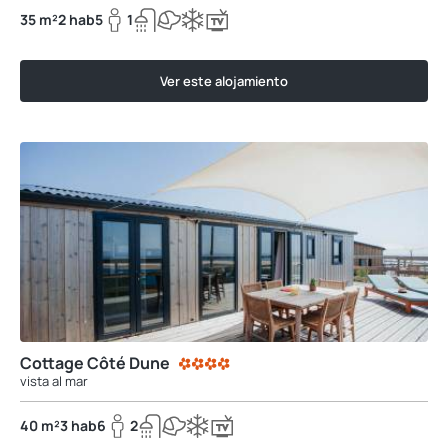
35 m²
2 hab
5
1
Ver este alojamiento
Cottage Côté Dune
vista al mar
40 m²
3 hab
6
2